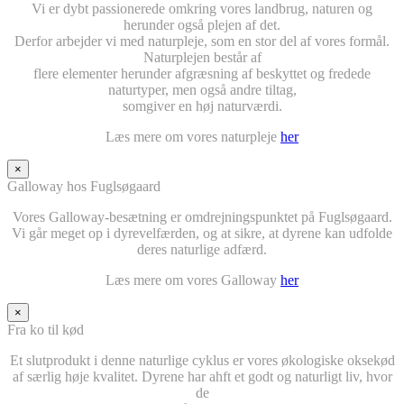
Vi er dybt passionerede omkring vores landbrug, naturen og
herunder også plejen af det.
Derfor arbejder vi med naturpleje, som en stor del af vores formål.
Naturplejen består af
flere elementer herunder afgræsning af beskyttet og fredede
naturtyper, men også andre tiltag,
somgiver en høj naturværdi.
Læs mere om vores naturpleje
her
×
Galloway hos Fuglsøgaard
Vores Galloway-besætning er omdrejningspunktet på Fuglsøgaard.
Vi går meget op i dyrevelfærden, og at sikre, at dyrene kan udfolde
deres naturlige adfærd.
Læs mere om vores Galloway
her
×
Fra ko til kød
Et slutprodukt i denne naturlige cyklus er vores økologiske oksekød
af særlig høje kvalitet. Dyrene har ahft et godt og naturligt liv, hvor
de