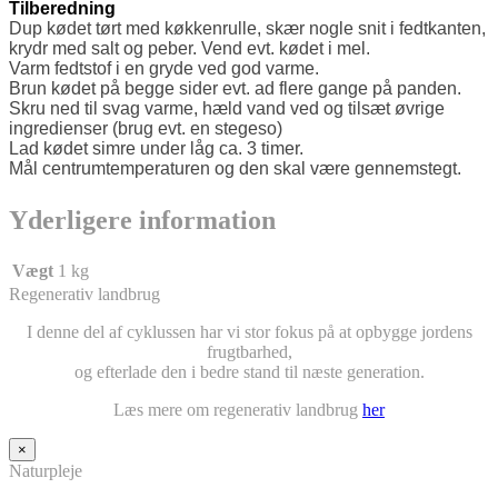
Tilberedning
Dup kødet tørt med køkkenrulle, skær nogle snit i fedtkanten,
krydr med salt og peber. Vend evt. kødet i mel.
Varm fedtstof i en gryde ved god varme.
Brun kødet på begge sider evt. ad flere gange på panden.
Skru ned til svag varme, hæld vand ved og tilsæt øvrige
ingredienser (brug evt. en stegeso)
Lad kødet simre under låg ca. 3 timer.
Mål centrumtemperaturen og den skal være gennemstegt.
Yderligere information
Vægt
1 kg
Regenerativ landbrug
I denne del af cyklussen har vi stor fokus på at opbygge jordens
frugtbarhed,
og efterlade den i bedre stand til næste generation.
Læs mere om regenerativ landbrug
her
×
Naturpleje