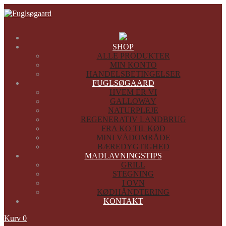
SHOP
ALLE PRODUKTER
MIN KONTO
HANDELSBETINGELSER
FUGLSØGAARD
HVEM ER VI
GALLOWAY
NATURPLEJE
REGENERATIV LANDBRUG
FRA KO TIL KØD
MINI VÅDOMRÅDE
BÆREDYGTIGHED
MADLAVNINGSTIPS
GRILL
STEGNING
I OVN
KØDHÅNDTERING
KONTAKT
Kurv
0