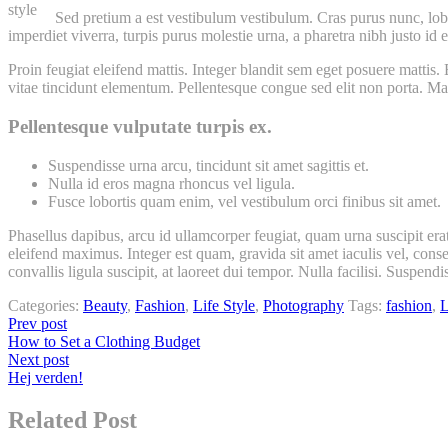
style
Sed pretium a est vestibulum vestibulum. Cras purus nunc, lobor
imperdiet viverra, turpis purus molestie urna, a pharetra nibh justo id e
Proin feugiat eleifend mattis. Integer blandit sem eget posuere mattis
vitae tincidunt elementum. Pellentesque congue sed elit non porta. Ma
Pellentesque vulputate turpis ex.
Suspendisse urna arcu, tincidunt sit amet sagittis et.
Nulla id eros magna rhoncus vel ligula.
Fusce lobortis quam enim, vel vestibulum orci finibus sit amet.
Phasellus dapibus, arcu id ullamcorper feugiat, quam urna suscipit erat,
eleifend maximus. Integer est quam, gravida sit amet iaculis vel, conse
convallis ligula suscipit, at laoreet dui tempor. Nulla facilisi. Suspend
Categories:
Beauty
,
Fashion
,
Life Style
,
Photography
Tags:
fashion
,
L
Prev post
How to Set a Clothing Budget
Next post
Hej verden!
Related Post