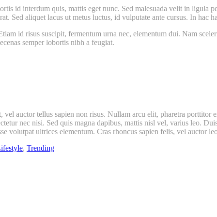
tis id interdum quis, mattis eget nunc. Sed malesuada velit in ligula pel
rat. Sed aliquet lacus ut metus luctus, id vulputate ante cursus. In hac h
. Etiam id risus suscipit, fermentum urna nec, elementum dui. Nam scele
ecenas semper lobortis nibh a feugiat.
 vel auctor tellus sapien non risus. Nullam arcu elit, pharetra porttitor 
ctetur nec nisi. Sed quis magna dapibus, mattis nisl vel, varius leo. Du
isse volutpat ultrices elementum. Cras rhoncus sapien felis, vel auctor leo
ifestyle
,
Trending