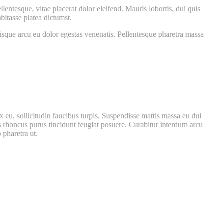
lentesque, vitae placerat dolor eleifend. Mauris lobortis, dui quis
abitasse platea dictumst.
risque arcu eu dolor egestas venenatis. Pellentesque pharetra massa
ex eu, sollicitudin faucibus turpis. Suspendisse mattis massa eu dui
is rhoncus purus tincidunt feugiat posuere. Curabitur interdum arcu
 pharetra ut.