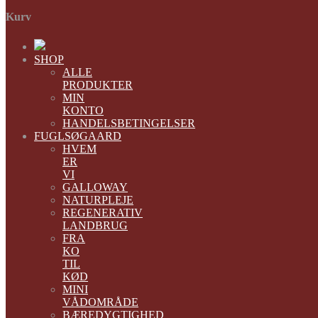
Kurv
SHOP
ALLE
PRODUKTER
MIN
KONTO
HANDELSBETINGELSER
FUGLSØGAARD
HVEM
ER
VI
GALLOWAY
NATURPLEJE
REGENERATIV
LANDBRUG
FRA
KO
TIL
KØD
MINI
VÅDOMRÅDE
BÆREDYGTIGHED