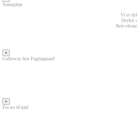
Naturpleje
Vi er dy
Derfor a
flere eleme
×
Galloway hos Fuglsøgaard
×
Fra ko til kød