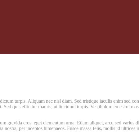
 dictum turpis. Aliquam nec nisl diam. Sed tristique iaculis enim sed con
dit. Sed quis efficitur mauris, ut tincidunt turpis. Vestibulum eu est ut 
lum gravida eros, eget elementum urna. Etiam aliquet, arcu sed varius di
ia nostra, per inceptos himenaeos. Fusce massa felis, mollis id ultrices i