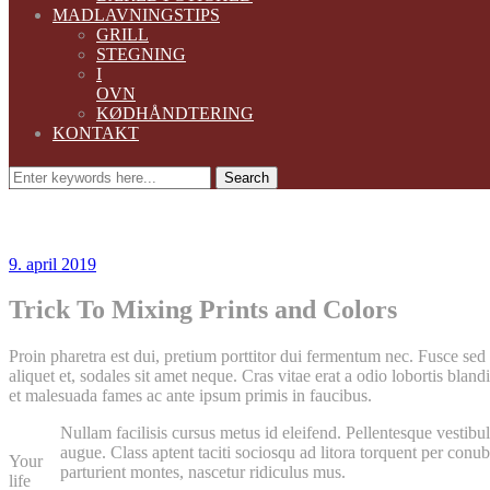
MADLAVNINGSTIPS
GRILL
STEGNING
I
OVN
KØDHÅNDTERING
KONTAKT
Search
9. april 2019
Trick To Mixing Prints and Colors
Proin pharetra est dui, pretium porttitor dui fermentum nec. Fusce sed
aliquet et, sodales sit amet neque. Cras vitae erat a odio lobortis blan
et malesuada fames ac ante ipsum primis in faucibus.
Nullam facilisis cursus metus id eleifend. Pellentesque vestibu
augue. Class aptent taciti sociosqu ad litora torquent per conub
Your
parturient montes, nascetur ridiculus mus.
life