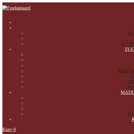
A
HAN
FU
REGEN
F
MI
B
MADL
K
Kurv
0