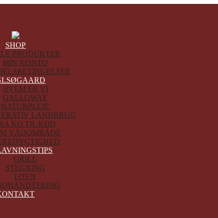
SHOP
LLE PRODUKTER
MIN KONTO
DELSBETINGELSER
GLSØGAARD
HVEM ER VI
GALLOWAY
NATURPLEJE
ERATIV LANDBRUG
RA KO TIL KØD
NI VÅDOMRÅDE
ÆREDYGTIGHED
AVNINGSTIPS
GRILL
STEGNING
I OVN
ØDHÅNDTERING
KONTAKT