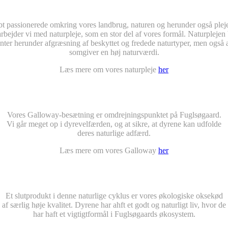
bt passionerede omkring vores landbrug, naturen og herunder også pleje
rbejder vi med naturpleje, som en stor del af vores formål. Naturplejen 
nter herunder afgræsning af beskyttet og fredede naturtyper, men også a
somgiver en høj naturværdi.
Læs mere om vores naturpleje
her
Vores Galloway-besætning er omdrejningspunktet på Fuglsøgaard.
Vi går meget op i dyrevelfærden, og at sikre, at dyrene kan udfolde
deres naturlige adfærd.
Læs mere om vores Galloway
her
Et slutprodukt i denne naturlige cyklus er vores økologiske oksekød
af særlig høje kvalitet. Dyrene har ahft et godt og naturligt liv, hvor de
har haft et vigtigtformål i Fuglsøgaards økosystem.