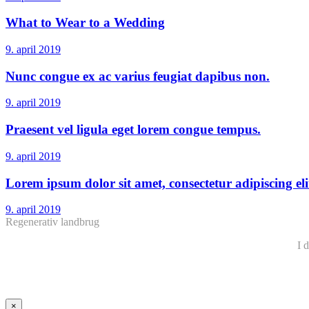
What to Wear to a Wedding
9. april 2019
Nunc congue ex ac varius feugiat dapibus non.
9. april 2019
Praesent vel ligula eget lorem congue tempus.
9. april 2019
Lorem ipsum dolor sit amet, consectetur adipiscing eli
9. april 2019
Regenerativ landbrug
I 
×