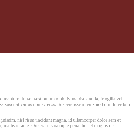
dimentum. In vel vestibulum nibh. Nunc risus nulla, fringilla vel
massa suscipit varius non ac eros. Suspendisse in euismod dui. Interdum
gnissim, nisl risus tincidunt magna, id ullamcorper dolor sem et
n, mattis id ante. Orci varius natoque penatibus et magnis dis